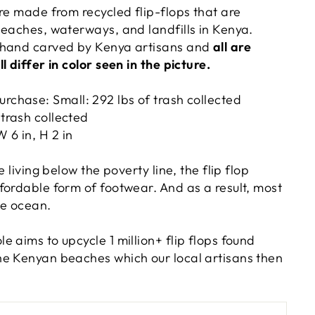
re made from recycled flip-flops that are
beaches, waterways, and landfills in Kenya.
 hand carved by Kenya artisans and
all
are
l differ in color seen in the picture.
Purchase:
Small: 292 lbs of trash collected
 trash collected
 6 in, H 2 in
e living below the poverty line, the flip flop
fordable form of footwear. And as a result, most
he ocean.
 aims to upcycle 1 million+ flip flops found
e Kenyan beaches which our local artisans then