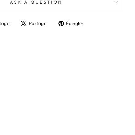
ASK A QUESTION
Partager
Tweeter
Épingler
tager
Partager
Épingler
sur
sur
sur
Facebook
X
Pinterest