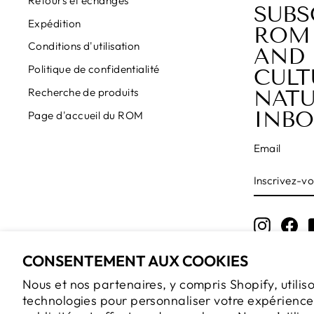
Retours et échanges
SUBS
Expédition
ROM
Conditions d'utilisation
AND 
Politique de confidentialité
CULT
NATU
Recherche de produits
INBO
Page d'accueil du ROM
Email
INSCRIVE
S'INSCRI
VOUS
À
NOTRE
INFOLET
Instagr
Fa
CONSENTEMENT AUX COOKIES
Nous et nos partenaires, y compris Shopify, utilis
technologies pour personnaliser votre expérience