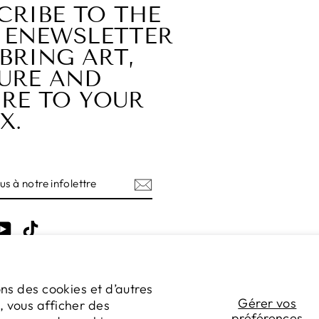
CRIBE TO THE
 ENEWSLETTER
BRING ART,
URE AND
RE TO YOUR
X.
Z-
RE
TRE
am
cebook
YouTube
TikTok
ons des cookies et d’autres
LANGUE
Gérer vos
Français
, vous afficher des
préférences