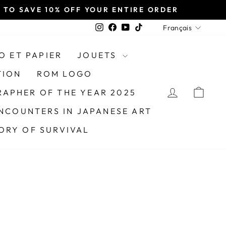
TO SAVE 10% OFF YOUR ENTIRE ORDER
LANGU
Instagram
Facebook
YouTube
TikTok
Français
O ET PAPIER
JOUETS
TION
ROM LOGO
SE CONN
PAN
APHER OF THE YEAR 2025
NCOUNTERS IN JAPANESE ART
TORY OF SURVIVAL