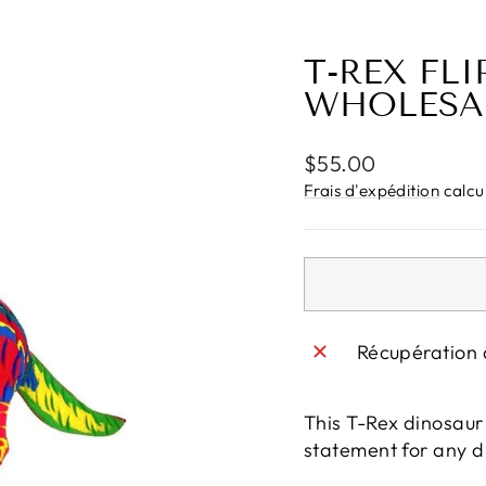
T-REX FLI
WHOLESA
Prix
$55.00
régulier
Frais d'expédition
calcul
Récupération 
This T-Rex dinosaur 
statement for any di