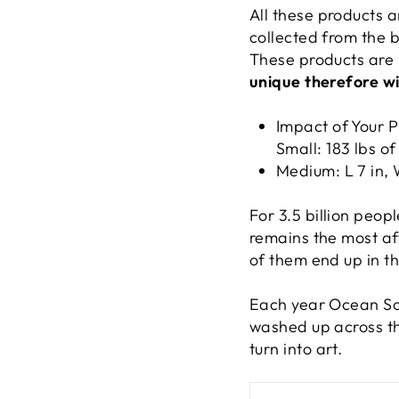
All these products a
collected from the 
These products are
unique therefore wil
Impact of Your 
Small: 183 lbs of
Medium: L 7 in, W
For 3.5 billion peopl
remains the most af
of them end up in t
Each year Ocean Sole
washed up across th
turn into art.