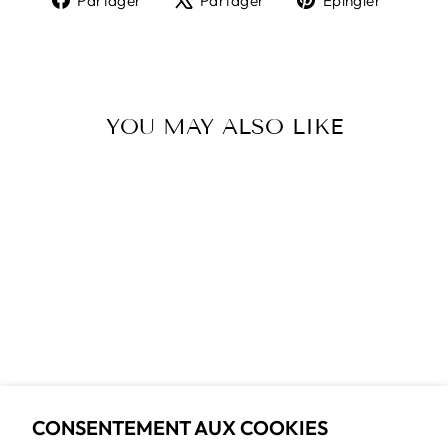
Partager
Partager
Épingler
sur
sur
sur
Facebook
X
Pinter
YOU MAY ALSO LIKE
Épuisé
MEOW MEOW
TRINKET TRAY
$18.00
CONSENTEMENT AUX COOKIES