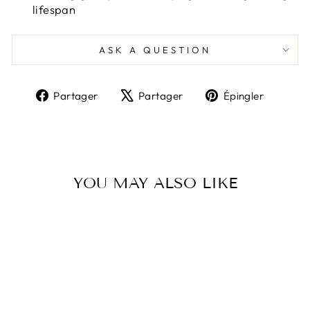
lifespan
ASK A QUESTION
Partager
Tweeter
Épingl
Partager
Partager
Épingler
sur
sur
sur
Facebook
X
Pinter
YOU MAY ALSO LIKE
Épuisé