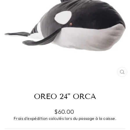
FE
(E
OREO 24" ORCA
Prix
$60.00
régulier
Frais d'expédition
calculés lors du passage à la caisse.