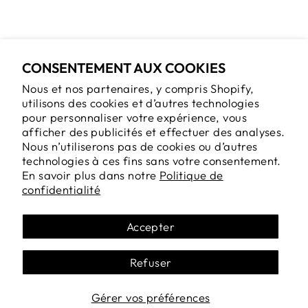
OREO 24" ORCA
$60.00
CONSENTEMENT AUX COOKIES
Nous et nos partenaires, y compris Shopify,
utilisons des cookies et d’autres technologies
Retours et échanges
pour personnaliser votre expérience, vous
Expédition
afficher des publicités et effectuer des analyses.
Nous n’utiliserons pas de cookies ou d’autres
Conditions d'utilisation
technologies à ces fins sans votre consentement.
En savoir plus dans notre
Politique de
Politique de confidentialité
confidentialité
Recherche de produits
Page d'accueil du ROM
Accepter
Refuser
LANGUE
Français
Gérer vos préférences