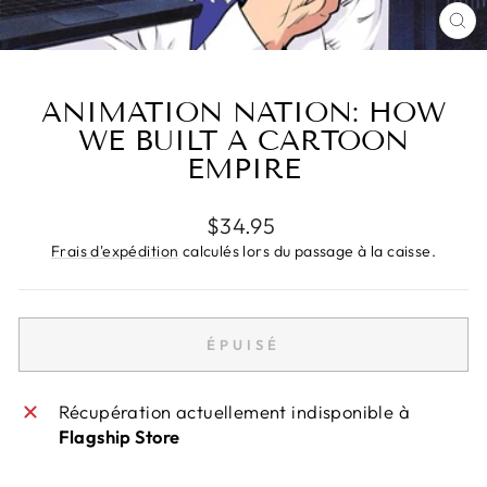
FE
(E
ANIMATION NATION: HOW
WE BUILT A CARTOON
EMPIRE
Prix
$34.95
régulier
Frais d'expédition
calculés lors du passage à la caisse.
ÉPUISÉ
Récupération actuellement indisponible à
Flagship Store