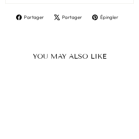
Partager
Tweeter
Épingl
Partager
Partager
Épingler
sur
sur
sur
Facebook
X
Pinter
YOU MAY ALSO LIKE
Épuisé
ANIMATION
NATION: HOW
WE BUILT A