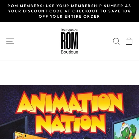
Passer
ROM MEMBERS: USE YOUR MEMBERSHIP NUMBER AS
au
YOUR DISCOUNT CODE AT CHECKOUT TO SAVE 10%
Diaporama
OFF YOUR ENTIRE ORDER
contenu
Pause
NAVIGATION
RECH
P