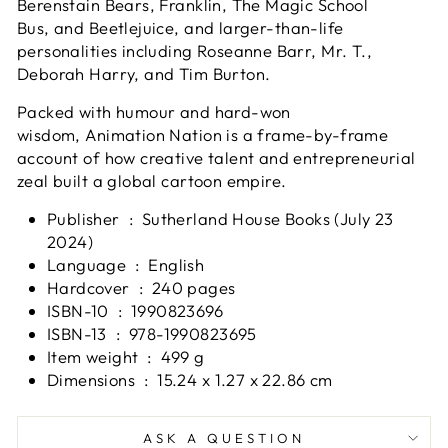
Berenstain Bears, Franklin, The Magic School
Bus,
and
Beetlejuice
, and larger-than-life
personalities including Roseanne Barr, Mr. T.,
Deborah Harry, and Tim Burton.
Packed with humour and hard-won
wisdom,
Animation Nation
is a frame-by-frame
account of how creative talent and entrepreneurial
zeal built a global cartoon empire.
Publisher ‏ : ‎
Sutherland House Books (July 23
2024)
Language ‏ : ‎
English
Hardcover ‏ : ‎
240 pages
ISBN-10 ‏ : ‎
1990823696
ISBN-13 ‏ : ‎
978-1990823695
Item weight ‏ : ‎
499 g
Dimensions ‏ : ‎
15.24 x 1.27 x 22.86 cm
ASK A QUESTION