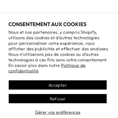
CARTOON
EMPIRE
$34.95
CONSENTEMENT AUX COOKIES
Nous et nos partenaires, y compris Shopify,
utilisons des cookies et d’autres technologies
Retours et échanges
pour personnaliser votre expérience, vous
Expédition
afficher des publicités et effectuer des analyses.
Nous n’utiliserons pas de cookies ou d’autres
Conditions d'utilisation
technologies à ces fins sans votre consentement.
En savoir plus dans notre
Politique de
Politique de confidentialité
confidentialité
Recherche de produits
Page d'accueil du ROM
Accepter
Refuser
LANGUE
Français
Gérer vos préférences